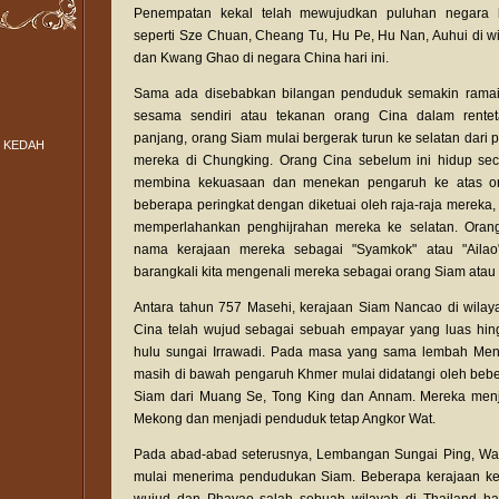
Penempatan kekal telah mewujudkan puluhan negara 
seperti Sze Chuan, Cheang Tu, Hu Pe, Hu Nan, Auhui di 
dan Kwang Ghao di negara China hari ini.
Sama ada disebabkan bilangan penduduk semakin ramai
sesama sendiri atau tekanan orang Cina dalam rente
panjang, orang Siam mulai bergerak turun ke selatan dari
 KEDAH
mereka di Chungking. Orang Cina sebelum ini hidup se
membina kekuasaan dan menekan pengaruh ke atas o
beberapa peringkat dengan diketuai oleh raja-raja mereka,
memperlahankan penghijrahan mereka ke selatan. Oran
nama kerajaan mereka sebagai "Syamkok" atau "Ailao
barangkali kita mengenali mereka sebagai orang Siam atau
Antara tahun 757 Masehi, kerajaan Siam Nancao di wilay
Cina telah wujud sebagai sebuah empayar yang luas hi
hulu sungai Irrawadi. Pada masa yang sama lembah M
masih di bawah pengaruh Khmer mulai didatangi oleh beb
Siam dari Muang Se, Tong King dan Annam. Mereka me
Mekong dan menjadi penduduk tetap Angkor Wat.
Pada abad-abad seterusnya, Lembangan Sungai Ping, W
mulai menerima pendudukan Siam. Beberapa kerajaan ke