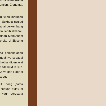
 ini telah wujud
iensen, Ciengmai,
3) telah merubah
n. Sukhotai (wujud
mulai berkembang
i lebih dikenali.
rajaan Siam Ahom
ereka di Sipsong
sa pemerintahan
gatinya sebagai
hothai dipercayai
 ada bukti kukuh.
aiya dan Ligor di
sebut.
 U Thong (nama
 sebuah pulau di
Fa Ngum berusaha