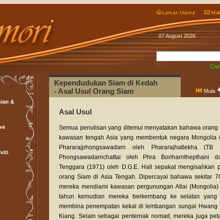
07 August 2026
Cari
Kependudukan Siam di Kedah
- Asal Usul Orang Siam
Mula
ian &
Asal Usul
wa
Semua penulisan yang ditemui menyatakan bahawa orang S
kawasan tengah Asia yang membentuk negara Mongolia da
Phararajphongsawadarn oleh Phararajhatlekha (TB
viti
Phongsawadarnchattai oleh Phra Boriharnthepthani d
Tenggara (1971) oleh D.G.E. Hall sepakat mengisahkan p
orang Siam di Asia Tengah. Dipercayai bahawa sekitar 7
mereka mendiami kawasan pergunungan Atlai (Mongolia) 
tahun kemudian mereka berkembang ke selatan yang 
membina penempatan kekal di lembangan sungai Hwang
Kiang. Selain sebagai penternak nomad, mereka juga pet