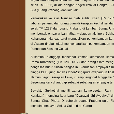
wujud dan Phayao salah sebuah wilayah di Thailand hari
sejak TM 1096, diikuti dengan negeri kota di Cengrai, C
Sua (Luang Prabang) dan lain-lain.
Penaklukan ke atas Nancao oleh Kublai Khan (TM 125
taburan penempatan orang Siam di kerajaan kecil di selata
sejak TM 1238) dan Luang Prabang di Lembah Sungai U 
membentuk empayar Lannathai, walaupun akhirnya Sukhota
Kehancuran Nancao turut mengecilkan perkembangan ke
di Assam (India) tetapi menyemarakkan perkembangan m
Panna dan Sipsong Cuthai.
Sukhothai dianggap mencapai zaman keemasan sema
Rama Khamheng (TM 1283-1317) dan orang Siam mengin
pengasas huruf tulisan bangsa ini. Perluasan empayar Suk
hingga ke Hujung Tanah (Johor-Singapura) wapaupun tidak
Namun begitu, kerajaan Lavo, Khamphengphet hingga ke C
Segenting Kera di anggap sebagai sebahagian empayar ter
Sewaktu Sukhothai meniti zaman kemerosotan Raja
Kerajaan) membina kota baru "Dvaravati Sri Ayudhya" di
Sungai Chao Phera. Di sebelah Luang Prabang pula, 
membina empayar Sejuta Gajah (Lan Cang).