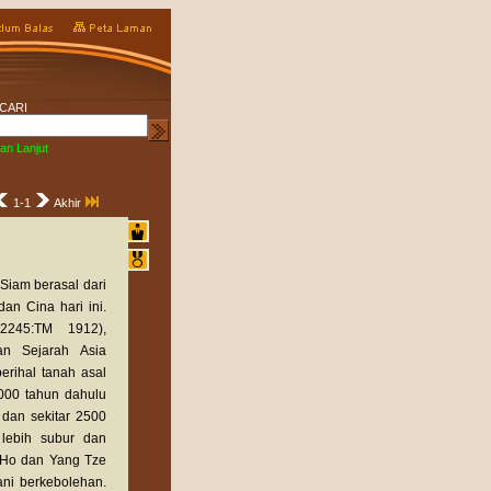
CARI
an Lanjut
1-1
Akhir
iam berasal dari
n Cina hari ini.
 2245:TM 1912),
an Sejarah Asia
erihal tanah asal
000 tahun dahulu
dan sekitar 2500
lebih subur dan
 Ho dan Yang Tze
ani berkebolehan.