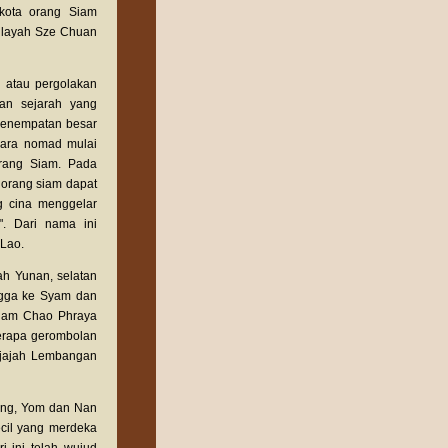
kota orang Siam
wilayah Sze Chuan
 atau pergolakan
tan sejarah yang
 penempatan besar
cara nomad mulai
rang Siam. Pada
 orang siam dapat
g cina menggelar
". Dari nama ini
 Lao.
ah Yunan, selatan
ngga ke Syam dan
enam Chao Phraya
erapa gerombolan
njajah Lembangan
ang, Yom dan Nan
cil yang merdeka