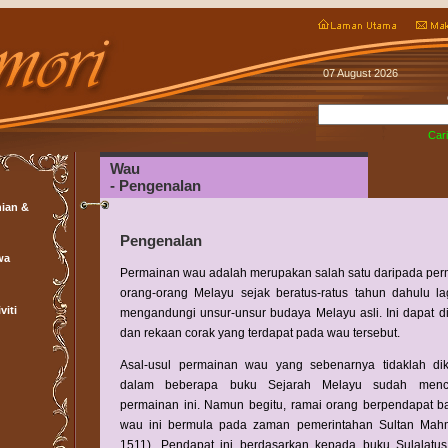
07 August 2026
Cari
Wau
- Pengenalan
ian &
Pengenalan
wa
Permainan wau adalah merupakan salah satu daripada perm
orang-orang Melayu sejak beratus-ratus tahun dahulu la
viti
mengandungi unsur-unsur budaya Melayu asli. Ini dapat di
dan rekaan corak yang terdapat pada wau tersebut.
Asal-usul permainan wau yang sebenarnya tidaklah di
dalam beberapa buku Sejarah Melayu sudah mencer
permainan ini. Namun begitu, ramai orang berpendapat 
wau ini bermula pada zaman pemerintahan Sultan Mah
1511). Pendapat ini berdasarkan kepada buku Sulalatus 