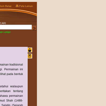
CARI
an Lanjut
ainan tradisional
gi. Permainan ini
lihat pada bentuk
ketahui walaupun
itakan tentang
bahawa permainan
mud Shah (1488-
Salatin (Sejarah