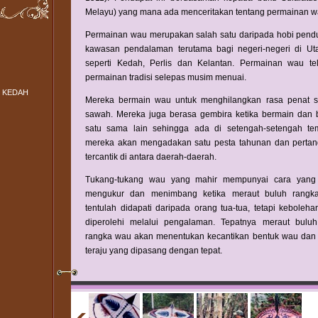
Melayu) yang mana ada menceritakan tentang permainan w
Permainan wau merupakan salah satu daripada hobi pend
kawasan pendalaman terutama bagi negeri-negeri di U
seperti Kedah, Perlis dan Kelantan. Permainan wau te
permainan tradisi selepas musim menuai.
 KEDAH
Mereka bermain wau untuk menghilangkan rasa penat se
sawah. Mereka juga berasa gembira ketika bermain dan b
satu sama lain sehingga ada di setengah-setengah t
mereka akan mengadakan satu pesta tahunan dan perta
tercantik di antara daerah-daerah.
Tukang-tukang wau yang mahir mempunyai cara yang t
mengukur dan menimbang ketika meraut buluh rangk
tentulah didapati daripada orang tua-tua, tetapi keboleh
diperolehi melalui pengalaman. Tepatnya meraut bul
rangka wau akan menentukan kecantikan bentuk wau dan
teraju yang dipasang dengan tepat.