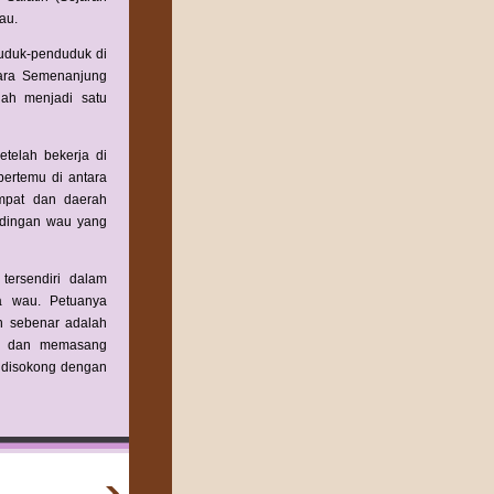
au.
uduk-penduduk di
tara Semenanjung
lah menjadi satu
telah bekerja di
ertemu di antara
empat dan daerah
ndingan wau yang
ersendiri dalam
a wau. Petuanya
an sebenar adalah
uh dan memasang
 disokong dengan