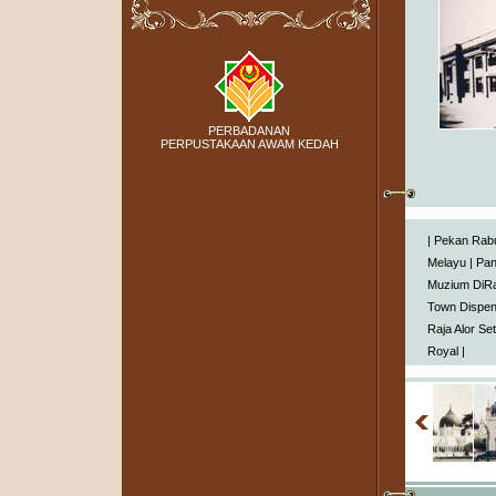
PERBADANAN
PERPUSTAKAAN AWAM KEDAH
|
Pekan Rab
Melayu
|
Pa
Muzium DiRa
Town Dispe
Raja Alor Se
Royal
|