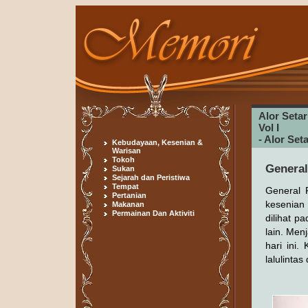
Alor Seta
Vol I
- Alor Se
Kebudayaan, Kesenian &
Warisan
Tokoh
General
Sukan
Sejarah dan Peristiwa
Tempat
General 
Pertanian
kesenian
Makanan
Permainan Dan Aktiviti
dilihat p
lain. Men
hari ini.
lalulintas