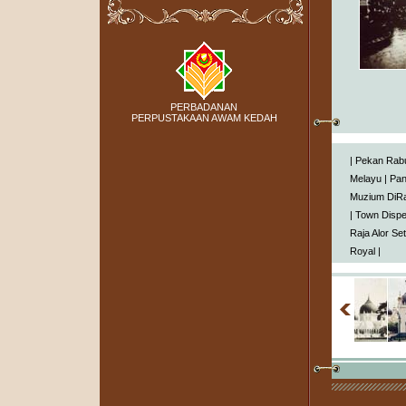
PERBADANAN
PERPUSTAKAAN AWAM KEDAH
|
Pekan Rab
Melayu
|
Pa
Muzium DiRa
|
Town Disp
Raja Alor Se
Royal
|