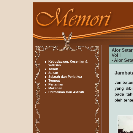
Alor Seta
Vol I
- Alor Se
Kebudayaan, Kesenian &
Warisan
Tokoh
Jambata
Sukan
Sejarah dan Peristiwa
Tempat
Jambatan 
Pertanian
yang dib
Makanan
Permainan Dan Aktiviti
pada tah
oleh tent