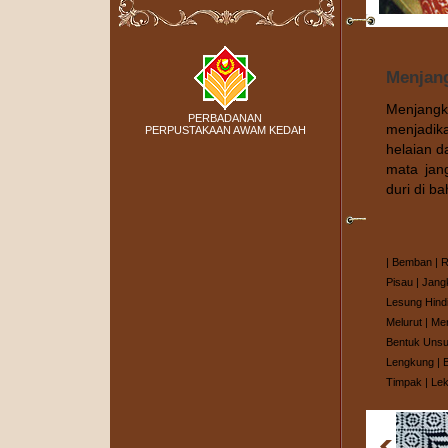
Menjan
Menjan
PERBADANAN
menjadika
PERPUSTAKAAN AWAM KEDAH
helaian 
mata jan
duri di b
|
Bemban
|
R
Pisau
|
Jang
Lesung Hind
Melurut
|
Me
Bentuk Unsu
Lengkung
|
Timpak
|
Lek