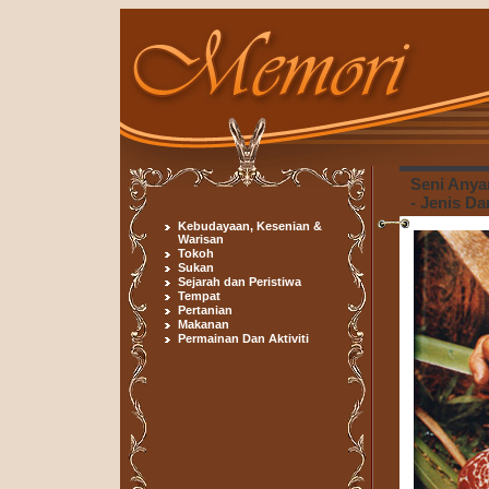
Seni Anya
- Jenis D
Kebudayaan, Kesenian &
Warisan
Tokoh
Sukan
Sejarah dan Peristiwa
Tempat
Pertanian
Makanan
Permainan Dan Aktiviti