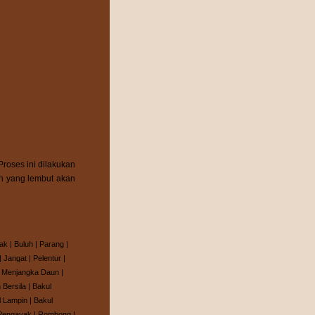
Proses ini dilakukan
n yang lembut akan
ak
|
Buluh
|
Parang
|
|
Jangat
|
Pelentur
|
|
Menjangka Daun
|
 Bersila
|
Bakul
l Lampin
|
Bakul
Pengayak
|
Rombong
|