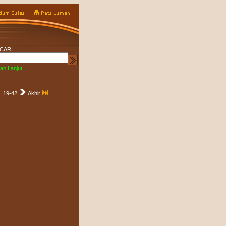
CARI
an Lanjut
19-42
Akhir