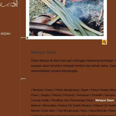
 KEDAH
Melayur Daun
Daun dilayur di atas bara api sehingga kekuning-kuningan. 
supaya daun tersebut menjadi lembut dan tahan lama. Dau
memudahkan proses menjangka.
|
Bemban
|
Rotan
|
Pohon Mengkuang
|
Nipah
|
Pohon Pandan Miny
Pisau
|
Jangka
|
Pelurut
|
Penyisip
|
Tempayan
|
Penindih
|
Susuput
Lesung Hindik
|
Pemilihan Dan Pemotongan Daun
|
Melayur Daun
Melurut
|
Merendam
|
Kelarai Cik Kedah Berakar
|
Kelarai Cik Kedah
Bentuk Unsur Alam
|
Topi Mengkuang
|
Nyiru
|
Bakul Berkaki
|
Baku
Lengkung
|
Balatak
|
Bayung
|
Kipas Anyam
|
Kolobon
|
Kurungan
|