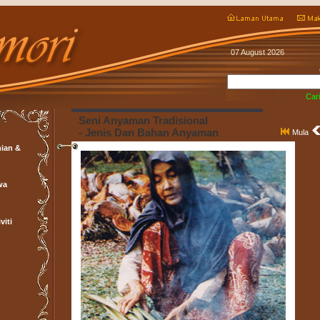
07 August 2026
Cari
Seni Anyaman Tradisional
- Jenis Dan Bahan Anyaman
Mula
ian &
wa
viti