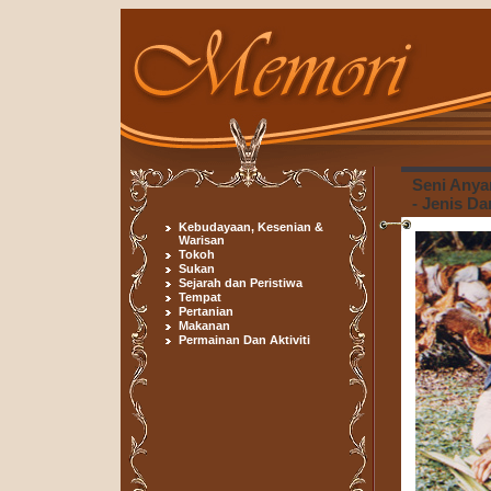
Seni Anya
- Jenis D
Kebudayaan, Kesenian &
Warisan
Tokoh
Sukan
Sejarah dan Peristiwa
Tempat
Pertanian
Makanan
Permainan Dan Aktiviti