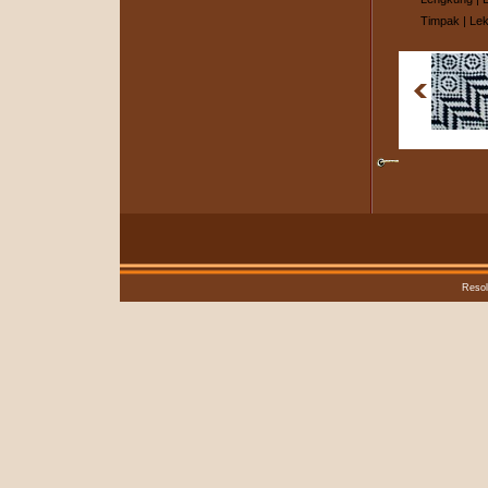
Timpak
|
Lek
Resol