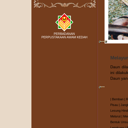
PERBADANAN
PERPUSTAKAAN AWAM KEDAH
Melayu
Daun dila
ini dilak
Daun yan
|
Bemban
|
R
Pisau
|
Jang
Lesung Hind
Melurut
|
Me
Bentuk Unsu
Lengkung
|