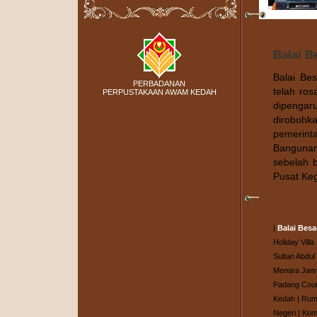
Balai B
Balai Be
PERBADANAN
telah ros
PERPUSTAKAAN AWAM KEDAH
dipenga
dirobohk
pemerint
Bangunan
sebelah 
Pusat Keg
|
Balai Besa
Holiday Villa
Sultan Abdul
Menara Jam 
Padang Cour
Kedah
|
Ruma
Negeri
|
Kom