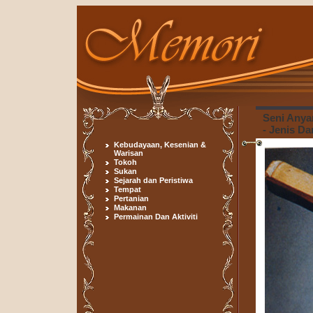
Seni Anya
- Jenis D
Kebudayaan, Kesenian &
Warisan
Tokoh
Sukan
Sejarah dan Peristiwa
Tempat
Pertanian
Makanan
Permainan Dan Aktiviti