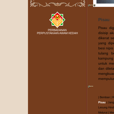
Pisau
Pisau di
PERBADANAN
disisip a
PERPUSTAKAAN AWAM KEDAH
dikerat s
yang dip
besi nipi
tulang 
kampung 
untuk me
dan dilet
mengkuan
mempulur
|
Bemban
|
R
Pisau
|
Jang
Lesung Hind
Melurut
|
Me