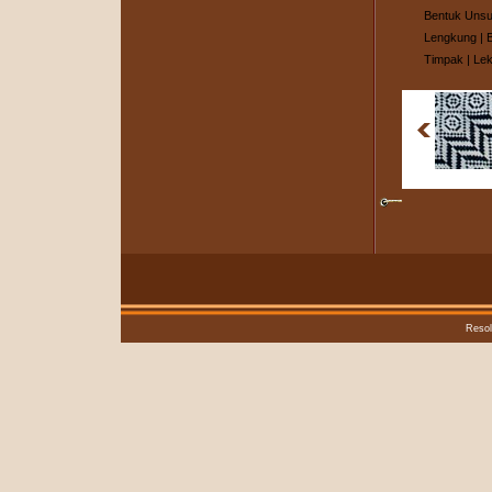
Bentuk Unsu
Lengkung
|
Timpak
|
Lek
Resol