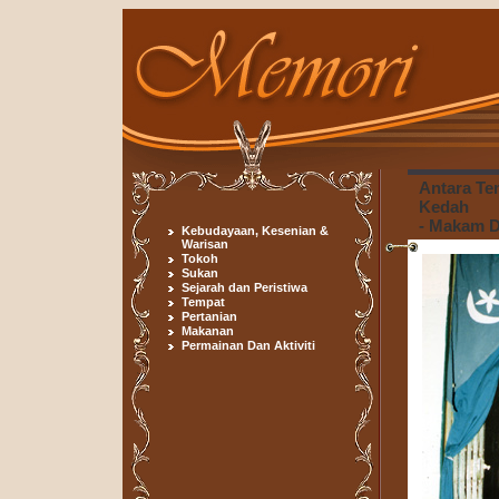
Antara Te
Kedah
- Makam 
Kebudayaan, Kesenian &
Warisan
Tokoh
Sukan
Sejarah dan Peristiwa
Tempat
Pertanian
Makanan
Permainan Dan Aktiviti