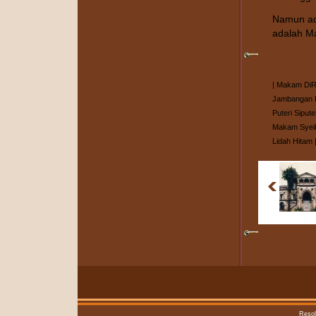
Namun ad
adalah Ma
|
Makam DiR
Jambangan D
Puteri Siput
Makam Syei
Lidah Hitam
Resol