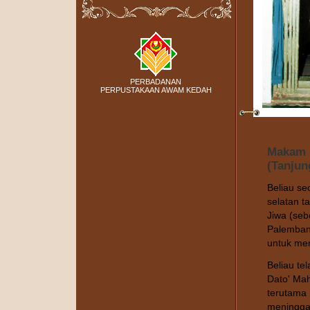
PERBADANAN
PERPUSTAKAAN AWAM KEDAH
Makam D
(Tanjun
Beliau se
selatan 
Jiwa (seb
Palemban
untuk me
Beliau te
Dato' Mah
terutama
meninggal