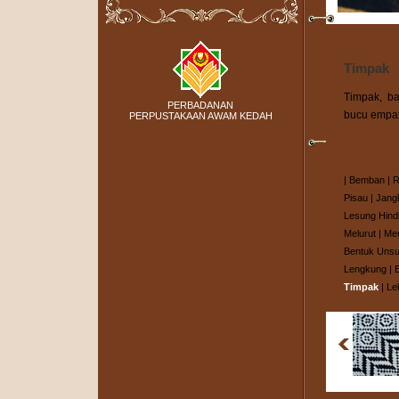
Timpak
Timpak, ba
PERBADANAN
bucu empat
PERPUSTAKAAN AWAM KEDAH
|
Bemban
|
R
Pisau
|
Jang
Lesung Hind
Melurut
|
Me
Bentuk Unsu
Lengkung
|
Timpak
|
Le