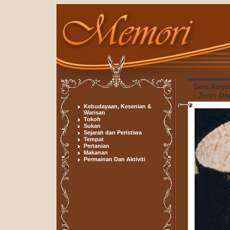
Seni Anya
- Jenis D
Kebudayaan, Kesenian &
Warisan
Tokoh
Sukan
Sejarah dan Peristiwa
Tempat
Pertanian
Makanan
Permainan Dan Aktiviti