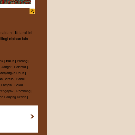
aidani. Kelarai ini
gi ciptaan lain.
ak
|
Buluh
|
Parang
|
|
Jangat
|
Pelentur
|
Menjangka Daun
|
ah Bersila
|
Bakul
l Lampin
|
Bakul
Pengayak
|
Rombong
|
h Panjang Kedah
|