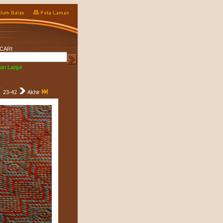
CARI
an Lanjut
23-42
Akhir