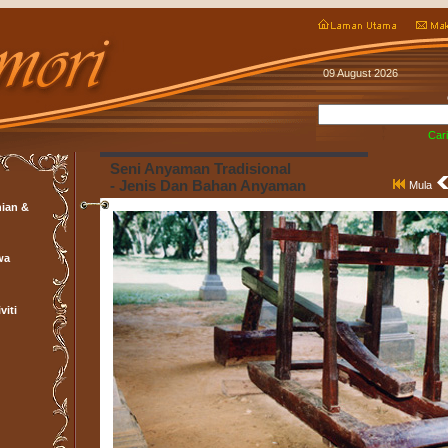
09 August 2026
Cari
Seni Anyaman Tradisional
- Jenis Dan Bahan Anyaman
Mula
ian &
wa
viti