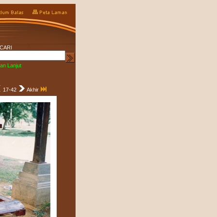
CARI
an Lanjut
17-42
Akhir