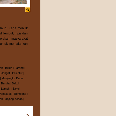
aun. Kerja menitik
i lembut, nipis dan
anyakan masyarakat
untuk menjalankan
ak
|
Buluh
|
Parang
|
|
Jangat
|
Pelentur
|
|
Menjangka Daun
|
 Bersila
|
Bakul
l Lampin
|
Bakul
Pengayak
|
Rombong
|
h Panjang Kedah
|