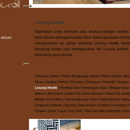
Lesung Hindik
Digunakan untuk memukul atau disebut sebagai menitik d
daun dibuat sehingga helaian daun dalam gumpalan menjad
 KEDAH
mengeluarkan air. Selain daripada Lesung Hindik, keb
kampung Kedah juga menggunakan Alu Lesung tumbuk 
kerja-kerja yang serupa.
|
Bemban
|
Rotan
|
Pohon Mengkuang
|
Nipah
|
Pohon Pandan Miny
Pisau
|
Jangka
|
Pelurut
|
Penyisip
|
Tempayan
|
Penindih
|
Susuput
Lesung Hindik
|
Pemilihan Dan Pemotongan Daun
|
Melayur Daun
Melurut
|
Merendam
|
Kelarai Cik Kedah Berakar
|
Kelarai Cik Kedah
Bentuk Unsur Alam
|
Topi Mengkuang
|
Nyiru
|
Bakul Berkaki
|
Baku
Lengkung
|
Balatak
|
Bayung
|
Kipas Anyam
|
Kolobon
|
Kurungan
|
Timpak
|
Lekar
|
Layar Tong Padi
|
Tikar Dan Bakul (Kembal)
|
Ruma