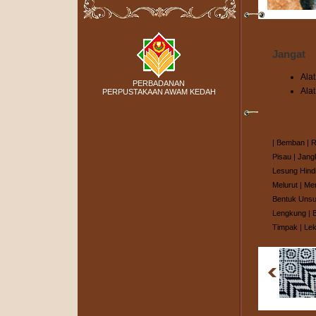
Jangat
Ala
PERBADANAN
Ala
PERPUSTAKAAN AWAM KEDAH
|
Bemban
|
R
Pisau
|
Jang
Lesung Hind
Melurut
|
Me
Bentuk Unsu
Lengkung
|
Timpak
|
Lek