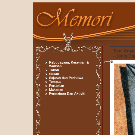
Seni Anya
- Jenis D
Kebudayaan, Kesenian &
Warisan
Tokoh
Sukan
Sejarah dan Peristiwa
Tempat
Pertanian
Makanan
Permainan Dan Aktiviti