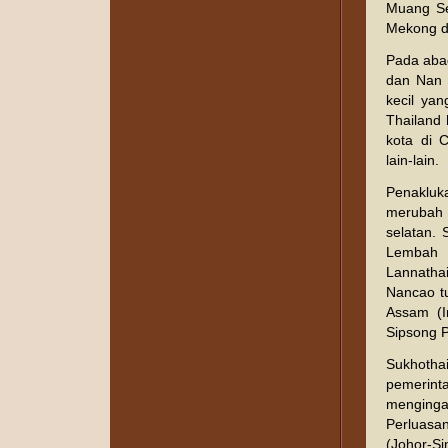
Muang Se
Mekong d
Pada aba
dan Nan 
kecil ya
Thailand 
kota di 
lain-lain.
Penakluk
merubah 
selatan.
Lembah 
Lannathai
Nancao t
Assam (I
Sipsong 
Sukhoth
pemerint
menginga
Perluasa
(Johor-Si