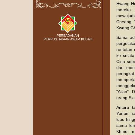
Hwang Ho
mereka j
mewujudk
Cheang T
Kwang Gha
PERBADANAN
Sama ada
PERPUSTAKAAN AWAM KEDAH
pergolak
rentetan 
ke selat
Cina seb
dan men
peringkat
memperla
menggel
"Ailao". 
orang Sia
Antara t
Yunan, s
luas hin
sama le
Khmer mu