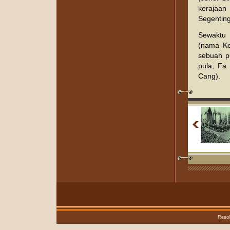
kerajaan
Segenting
Sewaktu 
(nama Ke
sebuah p
pula, Fa
Cang).
Resol