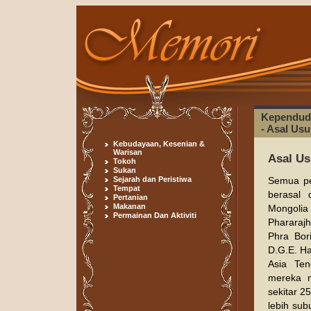
Kependud
- Asal Us
Kebudayaan, Kesenian &
Warisan
Asal Us
Tokoh
Sukan
Sejarah dan Peristiwa
Semua pe
Tempat
berasal
Pertanian
Makanan
Mongoli
Permainan Dan Aktiviti
Phararaj
Phra Bor
D.G.E. Ha
Asia Ten
mereka m
sekitar 
lebih su