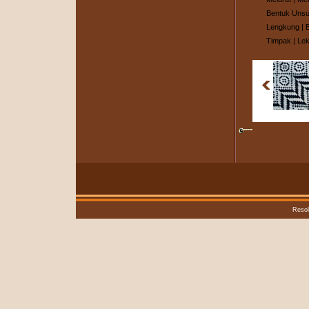
Bentuk Unsu
Lengkung
|
Timpak
|
Lek
Resol