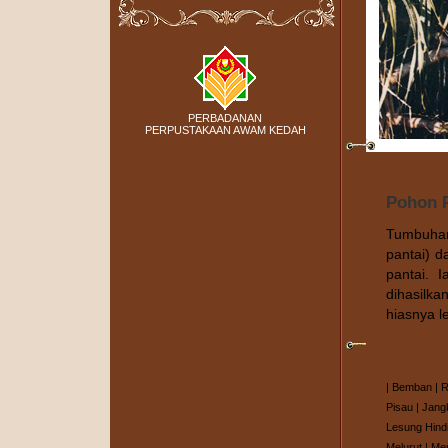
PERBADANAN
PERPUSTAKAAN AWAM KEDAH
Pohon 
Tumbuhan 
pantai) d
pantai. 
dihasilk
hiasnya 
|
Bemban
|
R
Pisau
|
Jang
Lesung Hind
Melurut
|
Me