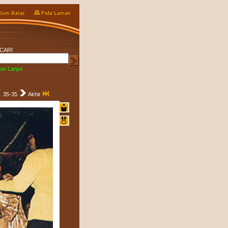
CARI
an Lanjut
35-35
Akhir