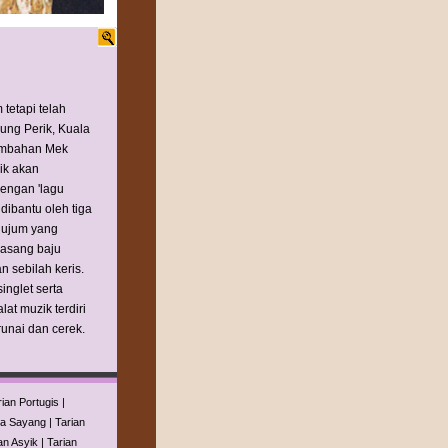
tetapi telah
ung Perik, Kuala
sembahan Mek
ik akan
engan 'lagu
dibantu oleh tiga
 nujum yang
pasang baju
n sebilah keris.
inglet serta
at muzik terdiri
unai dan cerek.
rian Portugis
|
ta Sayang
|
Tarian
an Asyik
|
Tarian