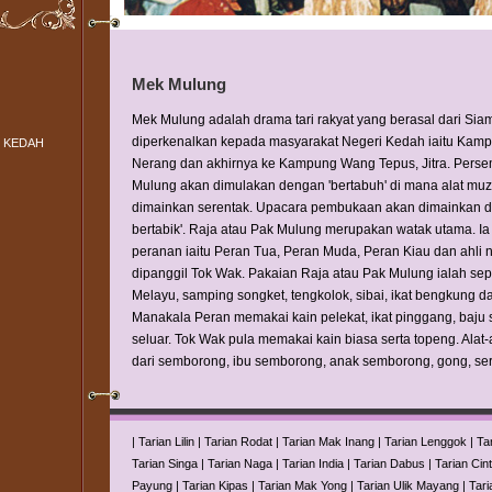
Mek Mulung
Mek Mulung adalah drama tari rakyat yang berasal dari Siam 
diperkenalkan kepada masyarakat Negeri Kedah iaitu Kamp
 KEDAH
Nerang dan akhirnya ke Kampung Wang Tepus, Jitra. Per
Mulung akan dimulakan dengan 'bertabuh' di mana alat muz
dimainkan serentak. Upacara pembukaan akan dimainkan d
bertabik'. Raja atau Pak Mulung merupakan watak utama. Ia 
peranan iaitu Peran Tua, Peran Muda, Peran Kiau dan ahli
dipanggil Tok Wak. Pakaian Raja atau Pak Mulung ialah se
Melayu, samping songket, tengkolok, sibai, ikat bengkung da
Manakala Peran memakai kain pelekat, ikat pinggang, baju s
seluar. Tok Wak pula memakai kain biasa serta topeng. Alat-al
dari semborong, ibu semborong, anak semborong, gong, ser
|
Tarian Lilin
|
Tarian Rodat
|
Tarian Mak Inang
|
Tarian Lenggok
|
Ta
Tarian Singa
|
Tarian Naga
|
Tarian India
|
Tarian Dabus
|
Tarian Cin
Payung
|
Tarian Kipas
|
Tarian Mak Yong
|
Tarian Ulik Mayang
|
Tari